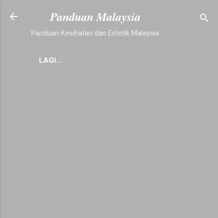
Langkau ke kandungan utama
Panduan Malaysia
Panduan Kesihatan dan Estetik Malaysia
LAGI…