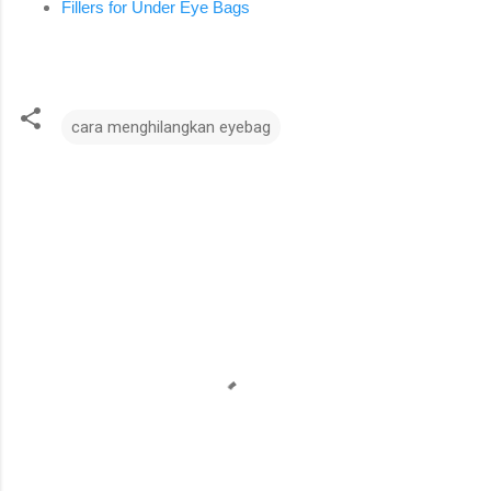
Fillers for Under Eye Bags
cara menghilangkan eyebag
U
l
a
s
a
n