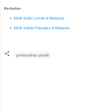
Berkaitan:
Klinik Sedut Lemak di Malaysia
Klinik Implan Payudara di Malaysia
pembedahan plastik
U
l
a
s
a
n