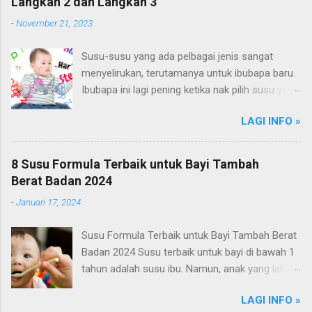
Langkah 2 dan Langkah 3
-
November 21, 2023
Susu-susu yang ada pelbagai jenis sangat
menyelirukan, terutamanya untuk ibubapa baru.
Ibubapa ini lagi pening ketika nak pilih susu yang
sesuai untuk setiap peringkat pertumbuhan bayi
LAGI INFO »
mereka. Memanglah susu ibu adalah makanan
terbaik untuk bayi. Namun, jika anda ada
kekurangan susu atau kekurangan masa untuk
8 Susu Formula Terbaik untuk Bayi Tambah
penyusuan, terdapat banyak pilihan susu
Berat Badan 2024
formula di Malaysia. Pilihan susu formula di
-
Januari 17, 2024
Malaysia terlampau banyak, dan boleh menjadi
sesuatu yang sukar untuk difahami seperti susu
Susu Formula Terbaik untuk Bayi Tambah Berat
formula bayi baru lahir, susu langkah 1, susu
Badan 2024 Susu terbaik untuk bayi di bawah 1
langkah 2, susu langkah 3, susu langkah 4 dan
tahun adalah susu ibu. Namun, anak yang lahir
lain lain. Kita akan menerangkan apa yang harus
dengan berat badan rendah dan sulit untuk
diberi kepada bayi dan perbezaan langkah-
LAGI INFO »
mengalami kenaikan berat badan setiap
langkah susu formula. Perbezaan Susu Bayi