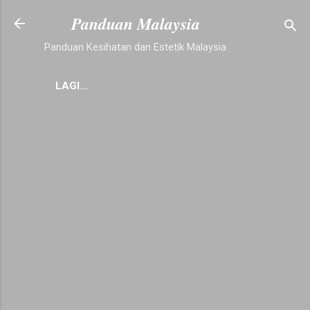
Langkau ke kandungan utama
Panduan Malaysia
Panduan Kesihatan dan Estetik Malaysia
LAGI…