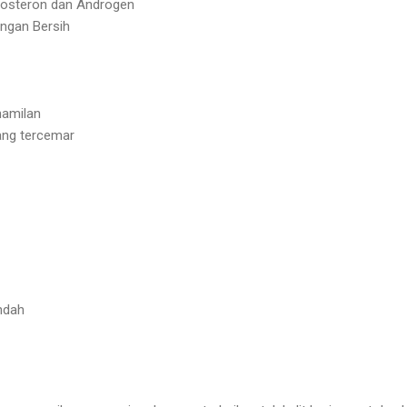
tosteron dan Androgen
engan Bersih
hamilan
ang tercemar
endah