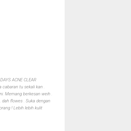
u 14DAYS ACNE CLEAR
cabaran tu sekali kan .
ini. Memang berkesan weih .
. dah flowes . Suka dengan
ang ! Lebih lebih kulit