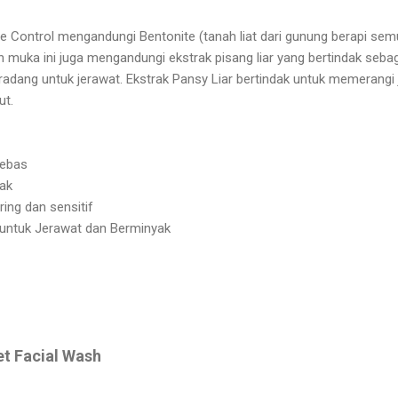
Control mengandungi Bentonite (tanah liat dari gunung berapi sem
h muka ini juga mengandungi ekstrak pisang liar yang bertindak seba
i-radang untuk jerawat. Ekstrak Pansy Liar bertindak untuk memerang
ut.
 bebas
yak
ring dan sensitif
untuk Jerawat dan Berminyak
et Facial Wash