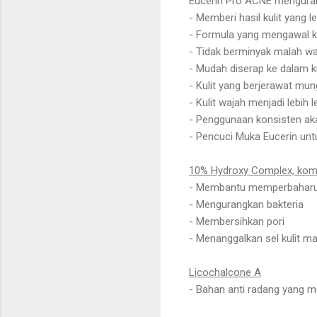
Eucerin Pro ACNE mengurang
- Memberi hasil kulit yang le
- Formula yang mengawal 
- Tidak berminyak malah w
- Mudah diserap ke dalam ku
- Kulit yang berjerawat mu
- Kulit wajah menjadi lebi
- Penggunaan konsisten ak
- Pencuci Muka Eucerin unt
10% Hydroxy Complex, kom
- Membantu memperbaharui
- Mengurangkan bakteria
- Membersihkan pori
- Menanggalkan sel kulit ma
Licochalcone A
- Bahan anti radang yang