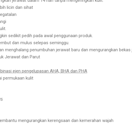
kan jerawat dalam 14 hari tanpa mengeringkan kulit.
bih licin dan sihat
kegatalan
angi
lit.
ngkin sedikit pedih pada awal penggunaan produk.
h lembut dan mulus selepas seminggu.
an menghalang penumbuhan jerawat baru dan mengurangkan bekas je
uk Jerawat dan Parut
binasi ejen pengelupasan AHA, BHA dan PHA
 permukaan kulit
ti
 membantu mengurangkan kerengsaan dan kemerahan wajah