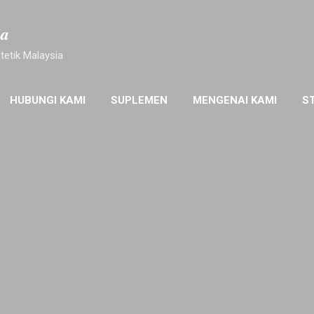
Langkau ke kandungan utama
ia
tetik Malaysia
HUBUNGI KAMI
SUPLEMEN
MENGENAI KAMI
S
EDAHAN PLASTIK
KLINIK PAKAR KULIT
LAGI…
PR