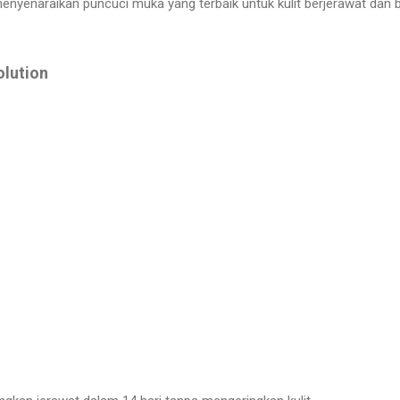
n menyenaraikan puncuci muka yang terbaik untuk kulit berjerawat dan b
olution