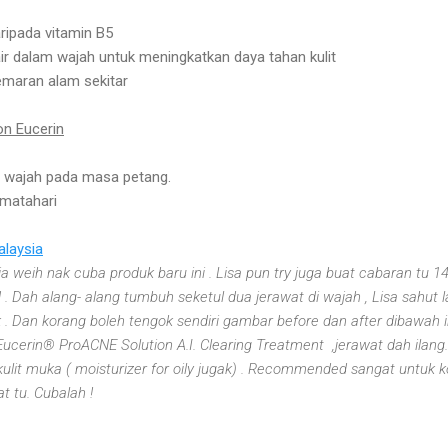
aripada vitamin B5
r dalam wajah untuk meningkatkan daya tahan kulit
emaran alam sekitar
on Eucerin
t wajah pada masa petang.
 matahari
alaysia
ja weih nak cuba produk baru ini . Lisa pun try juga buat cabaran t
h alang- alang tumbuh seketul dua jerawat di wajah , Lisa sahut la 
 . Dan korang boleh tengok sendiri gambar before dan after dibawah 
cerin® ProACNE Solution A.I. Clearing Treatment ,jerawat dah ilang.
lit muka ( moisturizer for oily jugak) . Recommended sangat untuk kor
 tu. Cubalah !