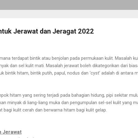
ntuk Jerawat dan Jeragat 2022
na terdapat bintik atau benjolan pada permukaan kulit. Masalah kulit 
ak dan sel kulit mati. Masalah jerawat boleh dikategorikan dari bi
k bintik hitam, bintik putih, papul, nodus dan ‘cyst’ adalah di antara
k hitam yang sering terjadi pada bahagian hidung, pipi sekitar mulu
kan minyak di liang-liang muka dan pengumpulan sel-sel kulit yang 
 bagi kulit cerah dan berwarna hitam bagi kulit gelap.
n Jerawat